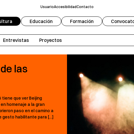
Usuario
Accesibilidad
Contacto
ultura
Educación
Formación
Convocato
Fuente
Modo oscuro
A
Entrevistas
Proyectos
Escala de grises
Redifinir
de las
tiene que ver Beijing
 en homenaje a la gran
brieron paso en el camino a
e gesto habilitante para […]