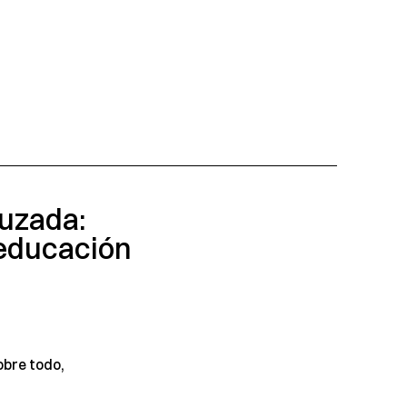
ruzada:
 educación
obre todo,