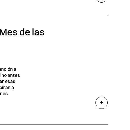
 Mes de las
ención a
mino antes
cer esas
piran a
nes.