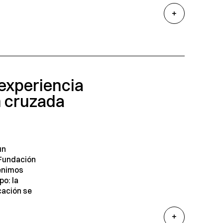
experiencia
n cruzada
un
Fundación
venimos
o: la
cación se