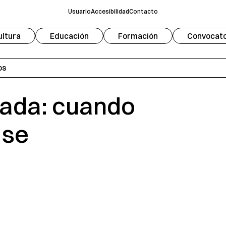
Usuario
Accesibilidad
Contacto
ultura
Educación
Formación
Convocato
Fuente
Modo oscuro
A
os
Escala de grises
zada: cuando
Redifinir
 se