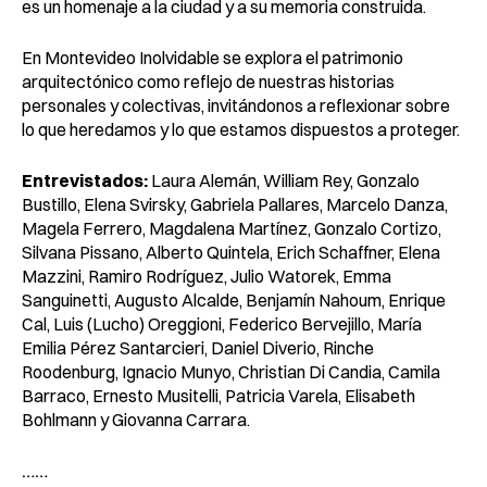
es un homenaje a la ciudad y a su memoria construida.
En Montevideo Inolvidable se explora el patrimonio
arquitectónico como reflejo de nuestras historias
personales y colectivas, invitándonos a reflexionar sobre
lo que heredamos y lo que estamos dispuestos a proteger.
Entrevistados:
Laura Alemán, William Rey, Gonzalo
Bustillo, Elena Svirsky, Gabriela Pallares, Marcelo Danza,
Magela Ferrero, Magdalena Martínez, Gonzalo Cortizo,
Silvana Pissano, Alberto Quintela, Erich Schaffner, Elena
Mazzini, Ramiro Rodríguez, Julio Watorek, Emma
Sanguinetti, Augusto Alcalde, Benjamín Nahoum, Enrique
Cal, Luis (Lucho) Oreggioni, Federico Bervejillo, María
Emilia Pérez Santarcieri, Daniel Diverio, Rinche
Roodenburg, Ignacio Munyo, Christian Di Candia, Camila
Barraco, Ernesto Musitelli, Patricia Varela, Elisabeth
Bohlmann y Giovanna Carrara.
……