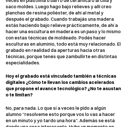
veces en plastilina o barro de cerámica o arcilla y
saco moldes. Luego hago bajo relieves y allí creo
planchas de resina poliéster, de ahí al metal y
después el grabado. Cuando trabajás una madera
estás haciendo bajo relieve prácticamente, de ahí a
hacer una escultura en madera es un paso y lo mismo
con estas técnicas de moldeado. Podés hacer
esculturas en aluminio, todo está muy relacionado. El
grabado en realidad da aperturas hacia otras
técnicas, porque tenés que zambullirte en distintas
especialidades.
Hoy el grabado está vinculado también a técnicas
digitales ¿Cómo te llevan los cambios acelerados
que propone el avance tecnológico? ¿No te asustan
o te limitan?
No, para nada. Lo que sí a veces le pido a algún
alumno “resolveme esto porque vos lo vas a hacer
en un minuto y yo tardo una hora”. Además se está
dando una cosa interesante. Hubo un momento en