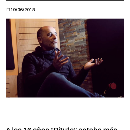
19/06/2018
A los 16 años “Pitufo” estaba más