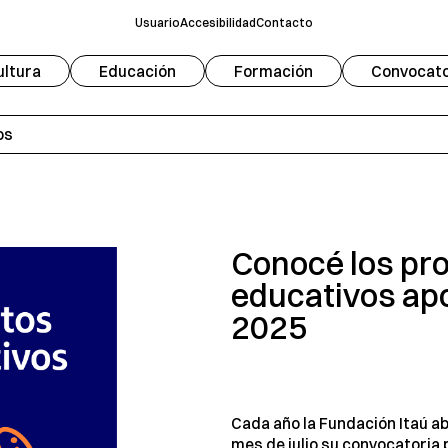
Usuario
Accesibilidad
Contacto
ultura
Educación
Formación
Convocato
Fuente
Modo oscuro
A
os
Escala de grises
Redifinir
Conocé los pr
educativos ap
2025
Cada año la Fundación Itaú ab
mes de julio su convocatoria 