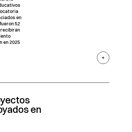
ducativos
vocatoria
nciados en
 fueron 52
recibirán
iento
ón en 2025
oyectos
oyados en