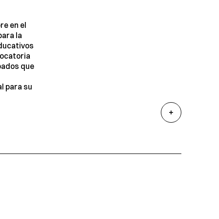
re en el
para la
ducativos
vocatoria
obados que
l para su