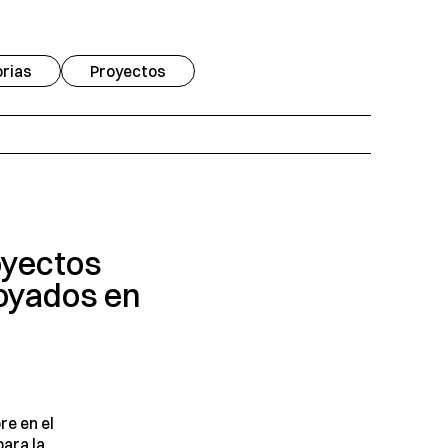
rias
Proyectos
oyectos
oyados en
re en el
para la