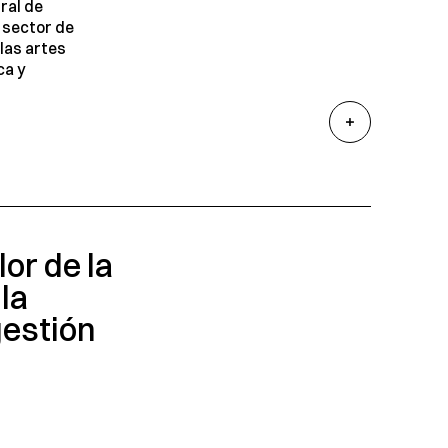
ral de
 sector de
 las artes
ca y
or de la
la
gestión