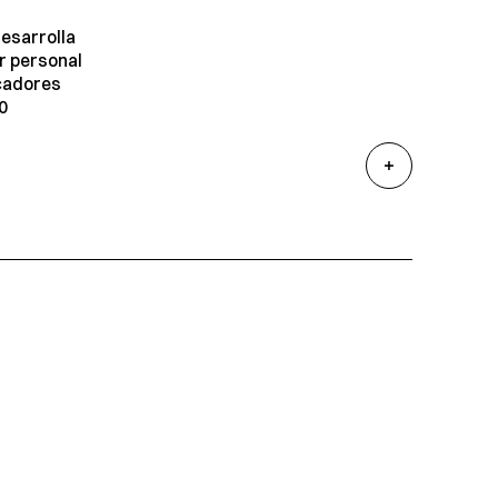
desarrolla
r personal
ucadores
0