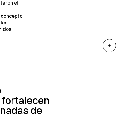
taron el
 concepto
 los
ridos
e
 fortalecen
rnadas de