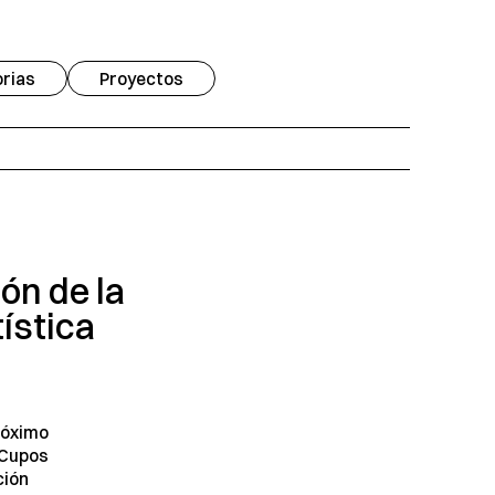
rias
Proyectos
ón de la
ística
róximo
 Cupos
ción