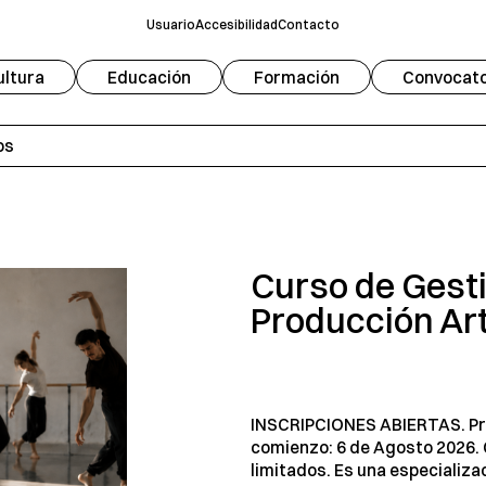
Usuario
Accesibilidad
Contacto
ultura
Educación
Formación
Convocato
Fuente
Modo oscuro
A
os
Escala de grises
Redifinir
Curso de Gesti
Producción Art
INSCRIPCIONES ABIERTAS. P
comienzo: 6 de Agosto 2026.
limitados. Es una especializa