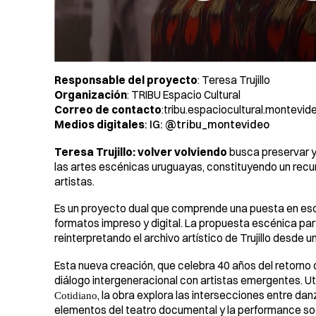
Responsable del proyecto
: Teresa Trujillo
Organización
: TRIBU Espacio Cultural
Correo de contacto
:
tribu.espaciocultural.montev
Medios digitales
: IG: @tribu_montevideo
Teresa Trujillo: volver volviendo
busca preservar y t
las artes escénicas uruguayas, constituyendo un recu
artistas.
Es un proyecto dual que comprende una puesta en es
formatos impreso y digital. La propuesta escénica pa
reinterpretando el archivo artístico de Trujillo desd
Esta nueva creación, que celebra 40 años del retorno de
diálogo intergeneracional con artistas emergentes. Ut
, la obra explora las intersecciones entre d
Cotidiano
elementos del teatro documental y la performance soc