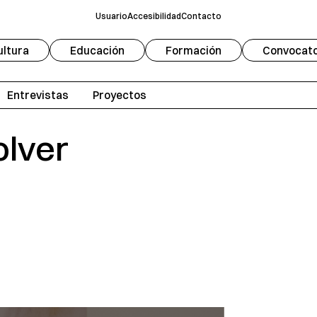
Usuario
Accesibilidad
Contacto
ultura
Educación
Formación
Convocato
Fuente
Modo oscuro
A
Entrevistas
Proyectos
Escala de grises
olver
Redifinir