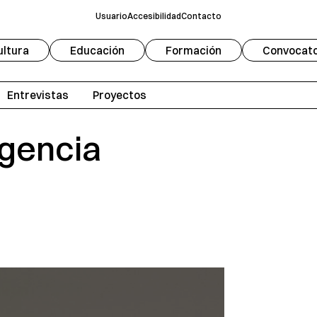
Usuario
Accesibilidad
Contacto
ultura
Educación
Formación
Convocato
Fuente
Modo oscuro
A
Entrevistas
Proyectos
Escala de grises
ngencia
Redifinir