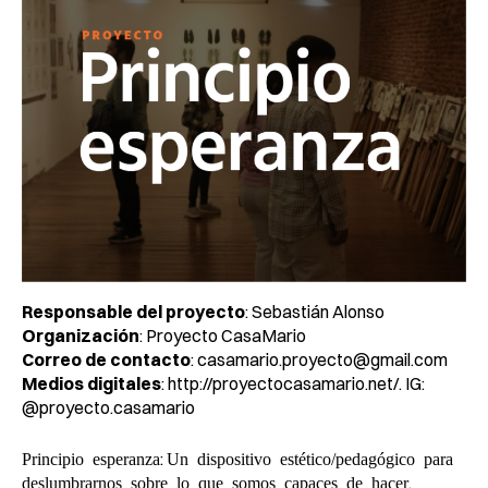
Responsable del proyecto
: Sebastián Alonso
Organización
: Proyecto CasaMario
Correo de contacto
: casamario.proyecto@gmail.com
Medios digitales
:
http://proyectocasamario.net/.
IG:
@proyecto.casamario
:
Principio esperanza
Un dispositivo estético/pedagógico para
,
deslumbrarnos sobre lo que somos capaces de hacer