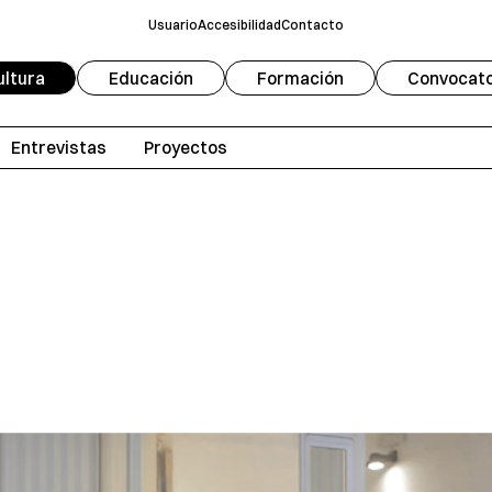
Usuario
Accesibilidad
Contacto
ultura
Educación
Formación
Convocato
Fuente
Modo oscuro
A
Entrevistas
Proyectos
Escala de grises
Redifinir